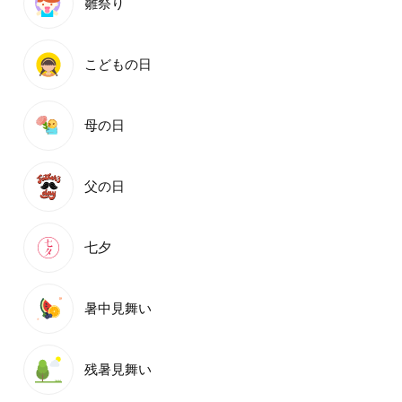
雛祭り
こどもの日
母の日
父の日
七夕
暑中見舞い
残暑見舞い