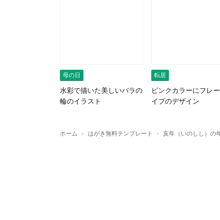
母の日
転居
水彩で描いた美しいバラの
ピンクカラーにフレー
輪のイラスト
イプのデザイン
›
›
ホーム
はがき無料テンプレート
亥年（いのしし）の