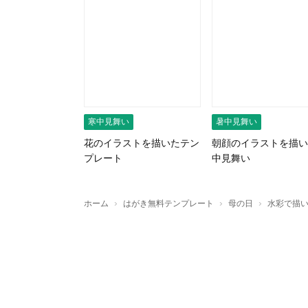
寒中見舞い
暑中見舞い
花のイラストを描いたテン
朝顔のイラストを描い
プレート
中見舞い
›
›
›
ホーム
はがき無料テンプレート
母の日
水彩で描