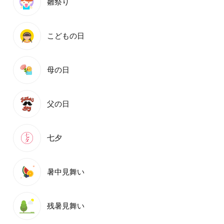
雛祭り
こどもの日
母の日
父の日
七夕
暑中見舞い
残暑見舞い