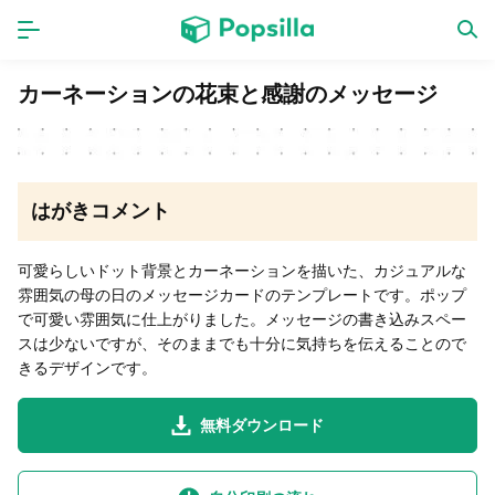
ホーム
アプリ
カーネーションの花束と感謝のメッセージ
ゲーム
新作
はがきコメント
数独無料ゲーム
可愛らしいドット背景とカーネーションを描いた、カジュアルな
雰囲気の母の日のメッセージカードのテンプレートです。ポップ
LINE無料スタンプ
で可愛い雰囲気に仕上がりました。メッセージの書き込みスペー
スは少ないですが、そのままでも十分に気持ちを伝えることので
きるデザインです。
トピック
無料ダウンロード
無料猫ミーム