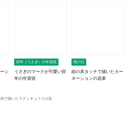
卯年（うさぎ）の年賀状
母の日
ーシ
うさぎのマークが可愛い卯
絵の具タッチで描いたカー
年の年賀状
ネーションの花束
線画で描いたラナンキュラスの花