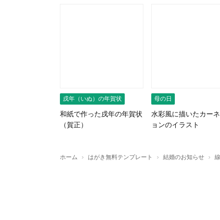
戌年（いぬ）の年賀状
母の日
和紙で作った戌年の年賀状
水彩風に描いたカーネ
（賀正）
ョンのイラスト
›
›
›
ホーム
はがき無料テンプレート
結婚のお知らせ