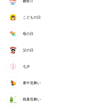
雛祭り
こどもの日
母の日
父の日
七夕
暑中見舞い
残暑見舞い