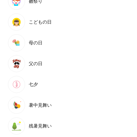
雛祭り
こどもの日
母の日
父の日
七夕
暑中見舞い
残暑見舞い