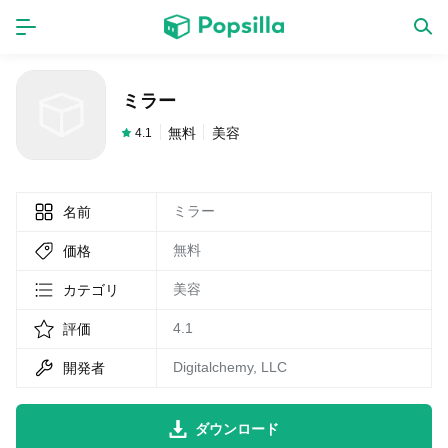
ホーム
アプリ
ミラー
ゲーム
新作
無料
美容
4.1
ミラー
名前
数独無料ゲーム
無料
価格
LINE無料スタンプ
美容
カテゴリ
4.1
評価
トピック
Digitalchemy, LLC
開発者
無料猫ミーム
ダウンロード