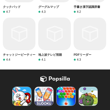
クックパッド
グーグルマップ
手書き漢字認識辞書
4.7
4.3
4.2
チャットジーピーティー
地上波テレビ視聴
PDFリーダー
4.4
4.1
4.3