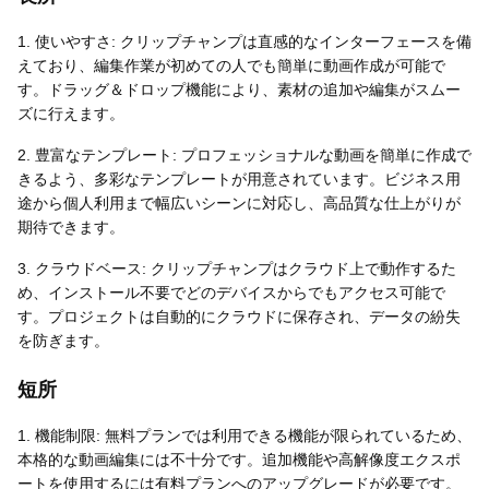
1. 使いやすさ: クリップチャンプは直感的なインターフェースを備
えており、編集作業が初めての人でも簡単に動画作成が可能で
無料はがきダウンロード
す。ドラッグ＆ドロップ機能により、素材の追加や編集がスムー
ズに行えます。
2. 豊富なテンプレート: プロフェッショナルな動画を簡単に作成で
きるよう、多彩なテンプレートが用意されています。ビジネス用
途から個人利用まで幅広いシーンに対応し、高品質な仕上がりが
期待できます。
3. クラウドベース: クリップチャンプはクラウド上で動作するた
め、インストール不要でどのデバイスからでもアクセス可能で
す。プロジェクトは自動的にクラウドに保存され、データの紛失
を防ぎます。
短所
1. 機能制限: 無料プランでは利用できる機能が限られているため、
本格的な動画編集には不十分です。追加機能や高解像度エクスポ
ートを使用するには有料プランへのアップグレードが必要です。