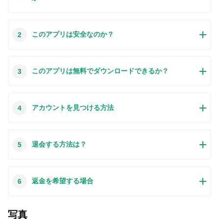
この質問は一番聞かれる質問です。そして、公式のGoogle
このアプリは安全なのか？
2
Playストア以外からアプリをダウンロードする場合、この手
続きはもっと複雑になるかもしれません。そのために、私た
ちは本サイトからダウンロードしたアプリのインストール方
本サイトからダウンロードされたアプリの安全性について心
このアプリは無料でダウンロードできるか？
3
法について詳しくまとめました。このチュートリアルには詳
配するお方はたくさんいます。そして、私たちは本サイトか
細な操作方法はもちろん、役立つ写真も付きます。使い方は
らダウンロードされたアプリの安全性を保証できます。本サ
簡単で詳細なので、初心者でもすぐ操作できます。
イトから提供するすべてのアプリはあなたのスマホのハード
もちろんです。本サイトから提供するすべてのアプリは、
アカウントを見つける方法
4
ウェアやプライバシーに害を及ぼす可能性が一切ありませ
100％無料でダウンロードできます。さらに、わざわざアカ
ん。ぜひ安心してください。
ウントを作成する必要はありません。ダウンロードボタンを
クリックするだけで完了です。
最近、さまざまな理由でログインできませんというメールを
退会する方法は？
5
たくさん届きました。このような質問を答える前に、どのア
カウントを参照しているかを知る必要があります。例えば、
FacebookアカウントやYoutubeアカウントなど、アプリのア
この質問は基本的に前の質問と非常に似ています。サードパ
返金を希望する場合
6
カウントについて話している場合、実にお手伝いことはでき
ーティアプリのサブスクリプションをキャンセルする場合
ません。対応のカスタマーサービスに助けを求めるほうがお
は、カスタマーサービスにお問い合わせください。
すすめです。
この質問もサードパーティアプリのサブスクリプションをキ
写真