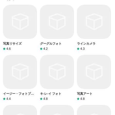
ャンセルする場合は、カスタマーサービスにお問い合わせく
ださい。私たちに助けを求めても、彼らに連絡する方法を提
供する以外の方法もありません。 本サイトから退金を希望す
る場合には、我々のサービスが100％無料であることを再度
指摘する必要があります。
写真リサイズ
グーグルフォト
ラインカメラ
4.6
4.2
4.3
イージー・フォトプリン
キ-レ-イ フォト
写真アート
ト・エディター
4.4
4.8
4.8