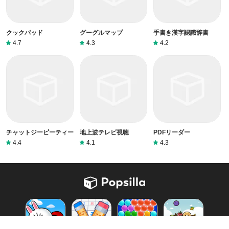
クックパッド
グーグルマップ
手書き漢字認識辞書
4.7
4.3
4.2
チャットジーピーティー
地上波テレビ視聴
PDFリーダー
4.4
4.1
4.3