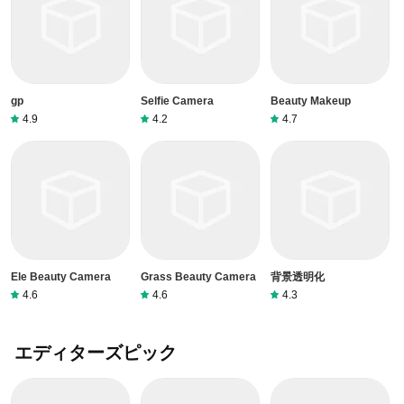
gp
Selfie Camera
Beauty Makeup
4.9
4.2
4.7
Ele Beauty Camera
Grass Beauty Camera
背景透明化
4.6
4.6
4.3
エディターズピック