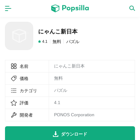
ホーム
アプリ
にゃんこ新日本
ゲーム
新作
無料
パズル
4.1
にゃんこ新日本
名前
数独無料ゲーム
無料
価格
LINE無料スタンプ
パズル
カテゴリ
4.1
評価
トピック
PONOS Corporation
開発者
無料猫ミーム
ダウンロード