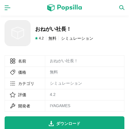
ホーム
アプリ
おねがい社長！
ゲーム
新作
無料
シミュレーション
4.2
おねがい社長！
名前
数独無料ゲーム
無料
価格
LINE無料スタンプ
シミュレーション
カテゴリ
4.2
評価
トピック
IYAGAMES
開発者
無料猫ミーム
ダウンロード