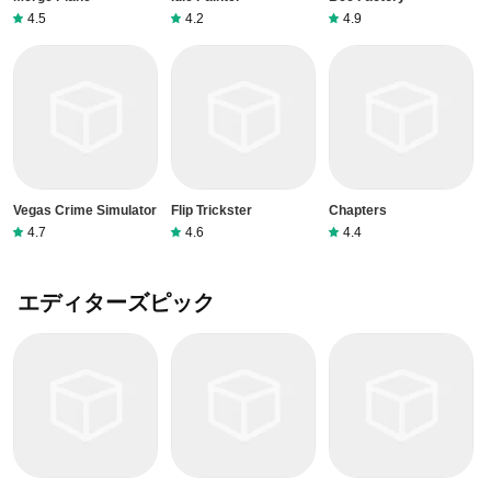
4.5
4.2
4.9
Vegas Crime Simulator
Flip Trickster
Chapters
4.7
4.6
4.4
エディターズピック