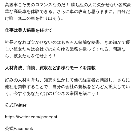
高級車こそ男のロマンスなのだ！ 勝ち組の人に欠かせない各式豪
華な高級車を体験できる。さらに車の改造も思うままに。自分だ
け唯一無二の車を作り出そう。
仕事は美人秘書を任せて
社長となれば欠かせないのはもちろん敏腕な秘書。きめ細かで優
しい彼女たちは会社でのあらゆる業務を扱ってくれる。問題な
ら、彼女たちを任せよう！
人材育成、商談、買収など多様なモードを搭載
好みの人材を育ち、知恵を生かして他の経営者と商談し、さらに
他社を買収することで、自分の会社の規模をどんどん拡大してい
く。今すぐあなただけのビジネス帝国を築ごう！
公式Twitter
https://twitter.com/jponegai
公式Facebook