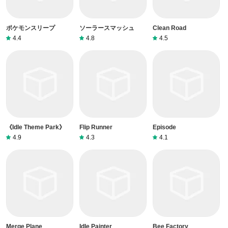
ポケモンスリープ
ソーラースマッシュ
Clean Road
4.4
4.8
4.5
《Idle Theme Park》
Flip Runner
Episode
4.9
4.3
4.1
Merge Plane
Idle Painter
Bee Factory