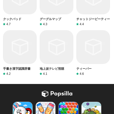
クックパッド
グーグルマップ
チャットジーピーティー
4.7
4.3
4.4
手書き漢字認識辞書
地上波テレビ視聴
ティーバー
4.2
4.1
4.6