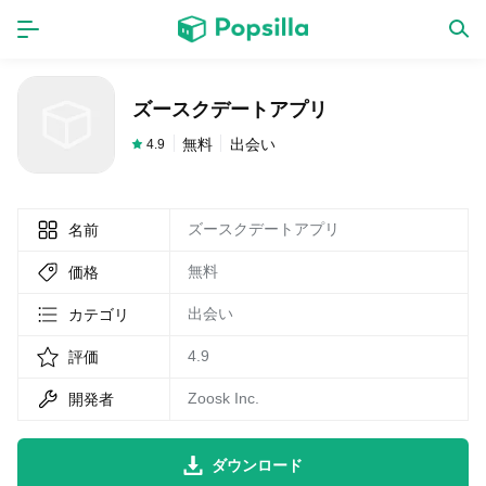
ホーム
アプリ
ズースクデートアプリ
ゲーム
新作
無料
出会い
4.9
ズースクデートアプリ
名前
数独無料ゲーム
無料
価格
LINE無料スタンプ
出会い
カテゴリ
4.9
評価
トピック
Zoosk Inc.
開発者
無料猫ミーム
ダウンロード