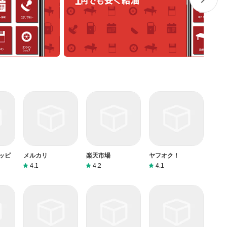
ッピ
メルカリ
楽天市場
ヤフオク！
4.1
4.2
4.1