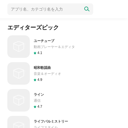
エディターズピック
ユーチューブ
動画プレーヤー＆エディタ
4.1
昭和歌謡曲
音楽＆オーディオ
4.9
ライン
通信
4.7
ライフパルミストリー
ライフスタイル