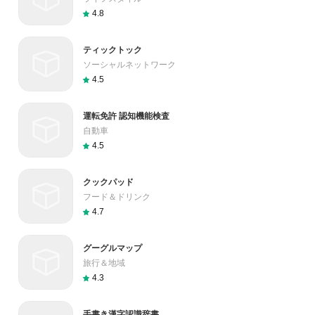
4.8
ティックトック
ソーシャルネットワーク
4.5
運転免許 認知機能検査
自動車
4.5
クックパッド
フード＆ドリンク
4.7
グーグルマップ
旅行＆地域
4.3
手書き漢字認識辞書