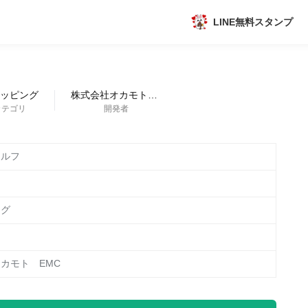
LINE無料スタンプ
アプリ
新作
ッピング
株式会社オカモト EMC
カテゴリ
開発者
数独無料ゲーム
セルフ
ング
トピック
カモト EMC