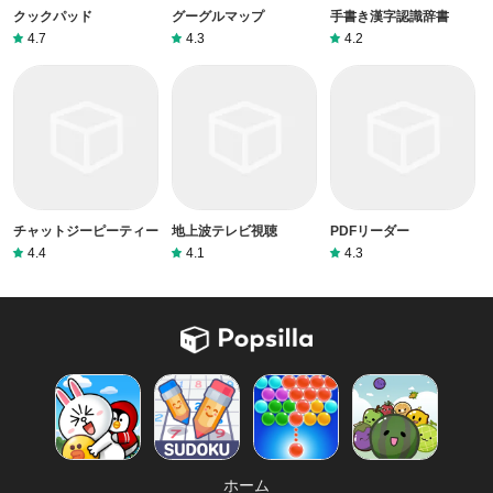
クックパッド
グーグルマップ
手書き漢字認識辞書
4.7
4.3
4.2
チャットジーピーティー
地上波テレビ視聴
PDFリーダー
4.4
4.1
4.3
ホーム