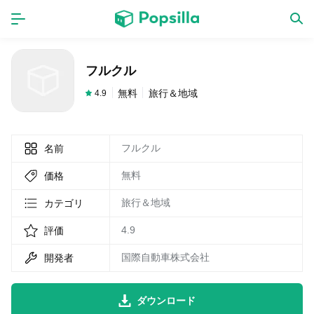
ホーム
アプリ
フルクル
ゲーム
新作
無料
旅行＆地域
4.9
フルクル
名前
数独無料ゲーム
無料
価格
LINE無料スタンプ
旅行＆地域
カテゴリ
4.9
評価
トピック
国際自動車株式会社
開発者
無料猫ミーム
ダウンロード