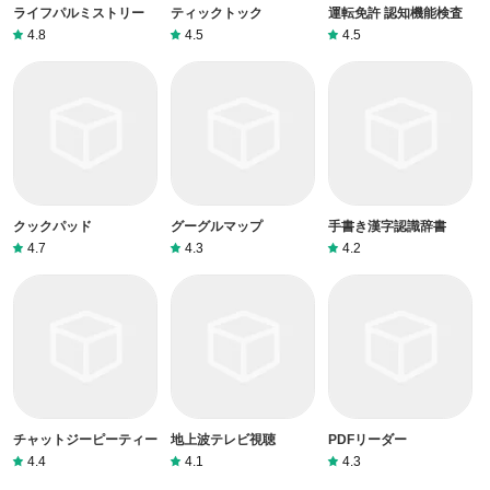
ライフパルミストリー
ティックトック
運転免許 認知機能検査
4.8
4.5
4.5
クックパッド
グーグルマップ
手書き漢字認識辞書
4.7
4.3
4.2
チャットジーピーティー
地上波テレビ視聴
PDFリーダー
4.4
4.1
4.3