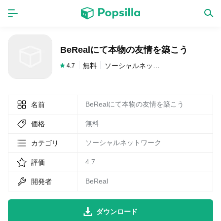
ホーム
アプリ
BeRealにて本物の友情を築こう
ゲーム
新作
無料
ソーシャルネットワーク
4.7
BeRealにて本物の友情を築こう
名前
数独無料ゲーム
無料
価格
LINE無料スタンプ
ソーシャルネットワーク
カテゴリ
4.7
評価
トピック
BeReal
開発者
無料猫ミーム
ダウンロード