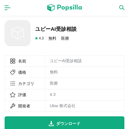
ホーム
アプリ
ユビーAI受診相談
ゲーム
新作
無料
医療
4.3
ユビーAI受診相談
名前
数独無料ゲーム
無料
価格
LINE無料スタンプ
医療
カテゴリ
4.3
評価
トピック
Ubie 株式会社
開発者
無料猫ミーム
ダウンロード