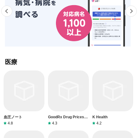
医療
血圧ノート
GoodRx Drug Prices
K Health
and Coupons
4.8
4.3
4.2