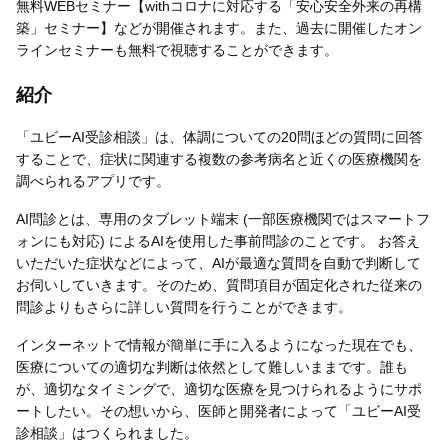
無料WEBセミナー【withコロナに対応する「安心安全外来の再構
築」セミナー】などが開催されます。また、過去に開催したオン
ラインセミナーも無料で視聴することができます。
紹介
「ユビーAI受診相談」は、体調についての20問ほどの質問に回答
することで、症状に関連する複数の参考病名と近くの医療機関を
調べられるアプリです。
AI問診とは、専用のタブレット端末 (一部医療機関ではスマートフ
ォンにも対応) によるAIを使用した事前問診のことです。 お答え
いただいた症状などによって、AIが最適な質問を自動で判断して
お伺いしていきます。そのため、質問項目が固定化された従来の
問診よりもさらに詳しい質問を行うことができます。
インターネットで情報が簡単に手に入るようになった現在でも、
医療についての適切な判断は依然として難しいままです。誰も
が、適切なタイミングで、適切な医療を見つけられるようにサポ
ートしたい。その想いから、医師と開発者によって「ユビーAI受
診相談」はつくられました。