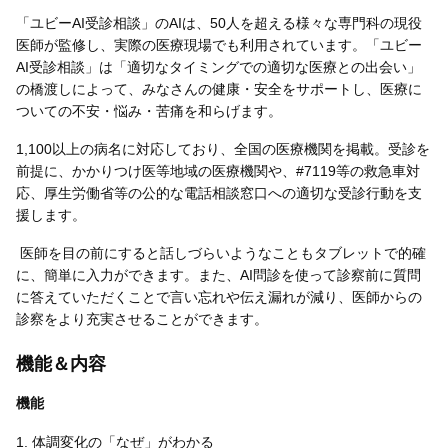
「ユビーAI受診相談」のAIは、50人を超える様々な専門科の現役
医師が監修し、実際の医療現場でも利用されています。「ユビー
AI受診相談」は「適切なタイミングでの適切な医療との出会い」
の橋渡しによって、みなさんの健康・安全をサポートし、医療に
ついての不安・悩み・苦痛を和らげます。
1,100以上の病名に対応しており、全国の医療機関を掲載。受診を
前提に、かかりつけ医等地域の医療機関や、#7119等の救急車対
応、厚生労働省等の公的な電話相談窓口への適切な受診行動を支
援します。
医師を目の前にすると話しづらいようなこともタブレットで的確
に、簡単に入力ができます。また、AI問診を使って診察前に質問
に答えていただくことで言い忘れや伝え漏れが減り、医師からの
診察をより充実させることができます。
機能＆内容
機能
1. 体調変化の「なぜ」がわかる